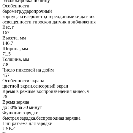
разблокировка по лицу
Особенности
барометр,ударопрочный
корпус,акселерометр,стереодинамики,датчик
освещенности,гироскоп,датчик приближения
Вес, г
167
Высота, мм
146.7
Ширина, мм
71.5
Толщина, мм
7.8
Число пикселей на дюйм
457
Особенности экрана
цветной экран,сенсорный экран
Время в режиме воспроизведения видео, ч
26
Время заряда
до 50% за 30 минут
Функции зарядки
быстрая зарядка,беспроводная зарядка
Тип разъема для зарядки
USB-C