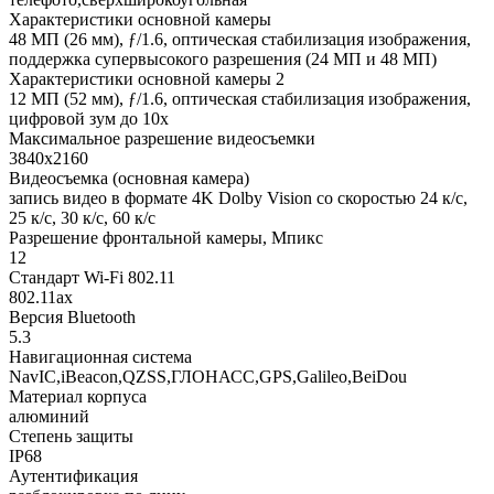
Характеристики основной камеры
48 МП (26 мм), ƒ/1.6, оптическая стабилизация изображения,
поддержка супервысокого разрешения (24 МП и 48 МП)
Характеристики основной камеры 2
12 МП (52 мм), ƒ/1.6, оптическая стабилизация изображения,
цифровой зум до 10x
Максимальное разрешение видеосъемки
3840x2160
Видеосъемка (основная камера)
запись видео в формате 4K Dolby Vision со скоростью 24 к/с,
25 к/с, 30 к/с, 60 к/с
Разрешение фронтальной камеры, Мпикс
12
Стандарт Wi-Fi 802.11
802.11ax
Версия Bluetooth
5.3
Навигационная система
NavIC,iBeacon,QZSS,ГЛОНАСС,GPS,Galileo,BeiDou
Материал корпуса
алюминий
Степень защиты
IP68
Аутентификация