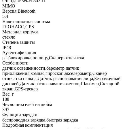
Стандарт Wi-Fi 802.11
MIMO
Версия Bluetooth
5.4
Навигационная система
ГЛОНАСС,GPS
Материал корпуса
стекло
Степень защиты
IP48
Аутентификация
разблокировка по лицу,Сканер отпечатка
Особенности
датчик освещенности,барометр,датчик
приближения,компас,гироскоп,акселерометр,Сканер
отпечатка пальца,Датчик распознавания лица,Безрамочный
дисплей,Датчик распознавания жестов,Шагомер,Складной
экран,GPS-трекер
Вес, г
188
Число пикселей на дюйм
397
Функции зарядки
беспроводная зарядка,быстрая зарядка
Подробная комплектация