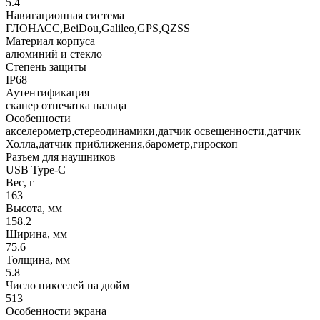
5.4
Навигационная система
ГЛОНАСС,BeiDou,Galileo,GPS,QZSS
Материал корпуса
алюминий и стекло
Степень защиты
IP68
Аутентификация
сканер отпечатка пальца
Особенности
акселерометр,стереодинамики,датчик освещенности,датчик
Холла,датчик приближения,барометр,гироскоп
Разъем для наушников
USB Type-C
Вес, г
163
Высота, мм
158.2
Ширина, мм
75.6
Толщина, мм
5.8
Число пикселей на дюйм
513
Особенности экрана