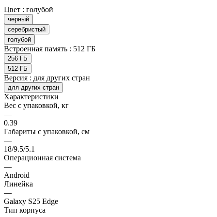
Цвет :
голубой
черный
серебристый
голубой
Встроенная память :
512 ГБ
256 ГБ
512 ГБ
Версия :
для других стран
для других стран
Характеристики
Вес с упаковкой, кг
—
0.39
Габариты с упаковкой, см
—
18/9.5/5.1
Операционная система
—
Android
Линейка
—
Galaxy S25 Edge
Тип корпуса