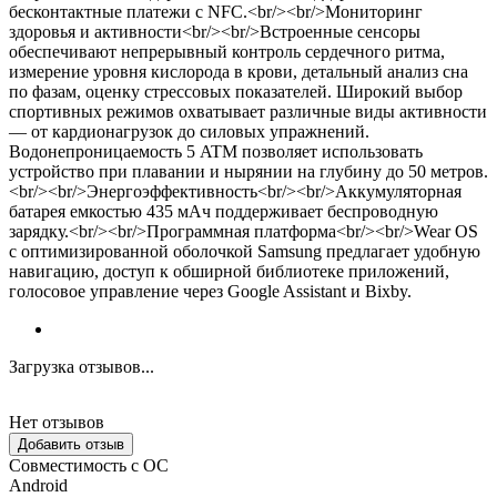
бесконтактные платежи с NFC.<br/><br/>Мониторинг
здоровья и активности<br/><br/>Встроенные сенсоры
обеспечивают непрерывный контроль сердечного ритма,
измерение уровня кислорода в крови, детальный анализ сна
по фазам, оценку стрессовых показателей. Широкий выбор
спортивных режимов охватывает различные виды активности
— от кардионагрузок до силовых упражнений.
Водонепроницаемость 5 ATM позволяет использовать
устройство при плавании и нырянии на глубину до 50 метров.
<br/><br/>Энергоэффективность<br/><br/>Аккумуляторная
батарея емкостью 435 мАч поддерживает беспроводную
зарядку.<br/><br/>Программная платформа<br/><br/>Wear OS
с оптимизированной оболочкой Samsung предлагает удобную
навигацию, доступ к обширной библиотеке приложений,
голосовое управление через Google Assistant и Bixby.
Загрузка отзывов...
Нет отзывов
Добавить отзыв
Совместимость с ОС
Android