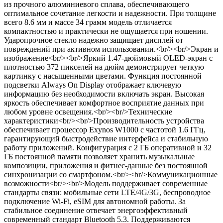
из прочного алюминиевого сплава, обеспечивающего
оптимальное сочетание легкости и надежности. При толщине
всего 8.6 мм и массе 34 грамм модель отличается
компактностью и практически не ощущается при ношении.
Ударопрочное стекло надежно защищает дисплей от
повреждений при активном использовании.<br/><br/>Экран и
изображение<br/><br/>Яркий 1.47-дюймовый OLED-экран с
плотностью 372 пикселей на дюйм демонстрирует четкую
картинку с насыщенными цветами. Функция постоянной
подсветки Always On Display отображает ключевую
информацию без необходимости включать экран. Высокая
яркость обеспечивает комфортное восприятие данных при
любом уровне освещения.<br/><br/>Технические
характеристики<br/><br/>Производительность устройства
обеспечивает процессор Exynos W1000 с частотой 1.6 ГГц,
гарантирующий быстродействие интерфейса и стабильную
работу приложений. Конфигурация с 2 ГБ оперативной и 32
ГБ постоянной памяти позволяет хранить музыкальные
композиции, приложения и фитнес-данные без постоянной
синхронизации со смартфоном.<br/><br/>Коммуникационные
возможности<br/><br/>Модель поддерживает современные
стандарты связи: мобильные сети LTE/4G/3G, беспроводное
подключение Wi-Fi, eSIM для автономной работы. За
стабильное соединение отвечает энергоэффективный
современный стандарт Bluetooth 5.3. Поддерживаются