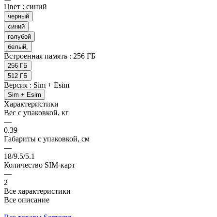
Цвет :
синий
черный
синий
голубой
белый,
Встроенная память :
256 ГБ
256 ГБ
512 ГБ
Версия :
Sim + Esim
Sim + Esim
Характеристики
Вес с упаковкой, кг
—
0.39
Габариты с упаковкой, см
—
18/9.5/5.1
Количество SIM-карт
—
2
Все характеристики
Все описание