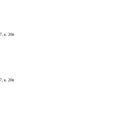
, к. 20в
, к. 20в